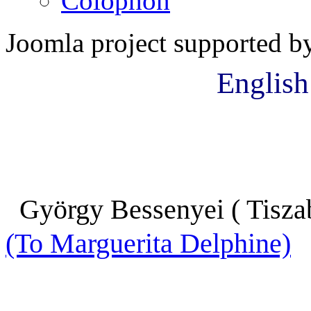
Colophon
Joomla project supported 
English
György Bessenyei ( Tisza
(To Marguerita Delphine)