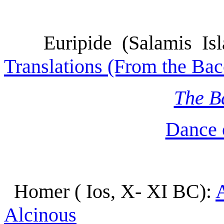
Euripide (Salamis I
Translations (From the Ba
The B
Dance 
Homer ( Ios, X- XI BC):
A
Alcinous